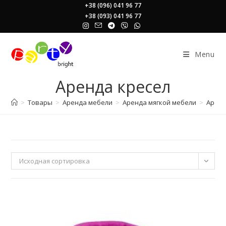
Skip
+38 (096) 041 96 77
+38 (093) 041 96 77
to
content
Menu
Аренда кресел
>
Товары
>
Аренда мебели
>
Аренда мягкой мебели
>
Аренд
Исходная сортировка