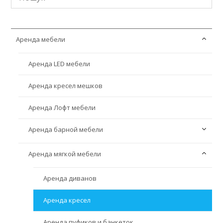
Аренда мебели
Аренда LED мебели
Аренда кресел мешков
Аренда Лофт мебели
Аренда барной мебели
Аренда мягкой мебели
Аренда барных стоек
Аренда барных столов
Аренда диванов
Аренда барных стульев
Аренда кресел
Аренда пуфиков и банкеток