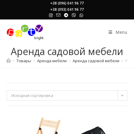
Skip
+38 (096) 041 96 77
+38 (093) 041 96 77
to
content
Menu
Аренда садовой мебели
>
Товары
>
Аренда мебели
>
Аренда садовой мебели
>
Page
Исходная сортировка