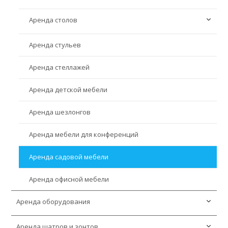
Аренда барных столов
Аренда столов
Аренда диванов
Аренда барных стульев
Аренда кресел
Аренда стульев
Аренда банкетных столов
Аренда пуфиков и банкеток
Аренда стеллажей
Аренда журнальных столов
Аренда детской мебели
Аренда круглых столов
Аренда шезлонгов
Аренда фуршетных столов
Аренда мебели для конференций
Аренда коктейльных столов
Аренда садовой мебели
Аренда офисной мебели
Аренда оборудования
Аренда шатров и зонтов
Аренда инвентаря для пикника