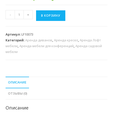
Количество
-
+
В КОРЗИНУ
товара
Аренда
мягкий
Артикул:
LF10073
комплект
Категорий:
Аренда диванов
,
Аренда кресел
,
Аренда Лофт
мебели
мебели
,
Аренда мебели для конференций
,
Аренда садовой
White
мебели
ОПИСАНИЕ
ОТЗЫВЫ (0)
Описание