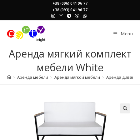
Skip
+38 (096) 041 96 77
+38 (093) 041 96 77
to
content
Menu
Аренда мягкий комплект
мебели White
>
Аренда мебели
>
Аренда мягкой мебели
>
Аренда диванов
🔍