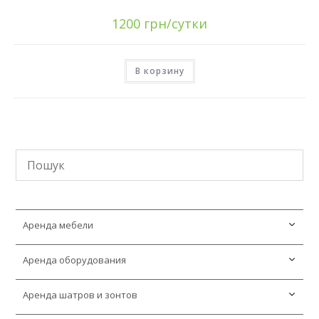
1200
грн/сутки
В корзину
Аренда мебели
Аренда оборудования
Аренда LED мебели
Аренда кресел мешков
Аренда шатров и зонтов
Аренда инвентаря для пикника