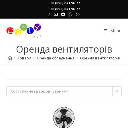
Skip
+38 (096) 041 96 77
+38 (093) 041 96 77
to
content
Menu
Оренда вентиляторів
>
Товари
>
Оренда обладнання
>
Оренда вентиляторів
Сортування за замовчуванням