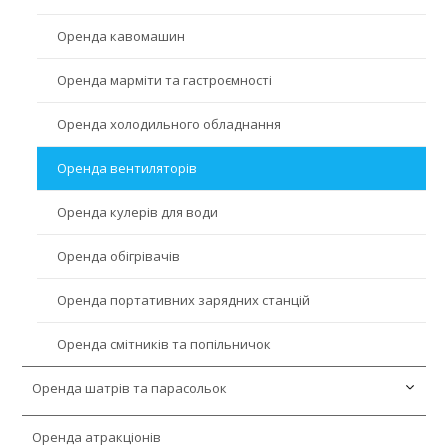
Оренда меблів Лофт
Оренда кавомашин
Оренда барних меблів
Оренда марміти та гастроємності
Оренда м’яких меблів
Оренда холодильного обладнання
Оренда барних стійок та ресепшн
Оренда вентиляторів
Оренда барних столів
Оренда столів
Оренда диванів
Оренда кулерів для води
Оренда барних стільців
Оренда крісел
Оренда стільців
Оренда бенкетних столів
Оренда обігрівачів
Оренда пуфів та банкеток
Оренда стелажів
Оренда журнальних столів
Оренда портативних зарядних станцій
Оренда дитячих меблів
Оренда круглих столів
Оренда смітників та попільничок
Оренда шезлонгів
Оренда фуршетних столів
Оренда шатрів та парасольок
Оренда меблів для конференцій
Оренда коктейльних столів
Оренда атракціонів
Оренда парасольок
Оренда садових меблів