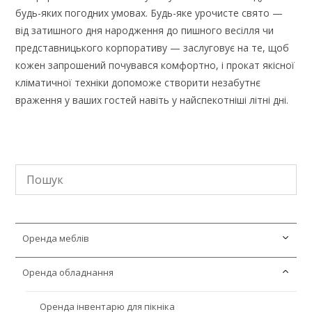
будь-яких погодних умовах. Будь-яке урочисте свято —
від затишного дня народження до пишного весілля чи
представницького корпоративу — заслуговує на те, щоб
кожен запрошений почувався комфортно, і прокат якісної
кліматичної техніки допоможе створити незабутнє
враження у ваших гостей навіть у найспекотніші літні дні.
Оренда меблів
Оренда обладнання
Оренда LED меблів
Оренда крісел мішків
Оренда інвентарю для пікніка